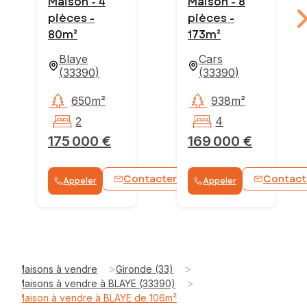
Maison - 4
Maison - 8
pièces -
pièces -
80m²
173m²
Blaye
Cars
(
33390
)
(
33390
)
650m²
938m²
2
4
175 000 €
169 000 €
Contacter
Contact
Appeler
Appeler
WhatsApp
>
>
Maisons à vendre
Gironde (33)
>
Maisons à vendre à BLAYE (33390)
Maison à vendre à BLAYE de 106m²