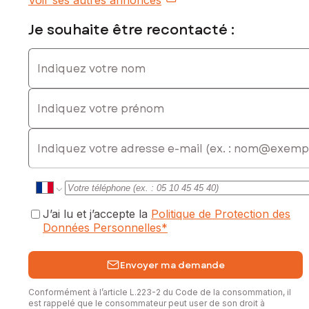
Voir ses autres annonces
Honoraires charge vendeur
Je souhaite être recontacté :
Contactez votre conseiller SAFTI : Nadia BOUTELLIS, Tél. :
0612776558, E-mail : nadia.boutellis@safti.fr - EI - Agent
Indiquez votre nom
commercial immatriculé au RSAC de Bordeaux sous le
numéro 920 187 945
Indiquez votre prénom
E-mail
J’ai lu et j’accepte la
Politique de Protection des
Données Personnelles
*
Envoyer ma demande
Conformément à l’article L.223-2 du Code de la consommation, il
est rappelé que le consommateur peut user de son droit à