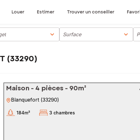
Louer
Estimer
Trouver un conseiller
Favor
chevron_right
chevron_right
get
Surface
P
T (33290)
Maison - 4 pièces - 90m²
Blanquefort
(
33290
)
184m²
3 chambres