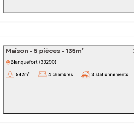
Maison - 5 pièces - 135m²
Blanquefort
(
33290
)
842m²
4 chambres
3 stationnements