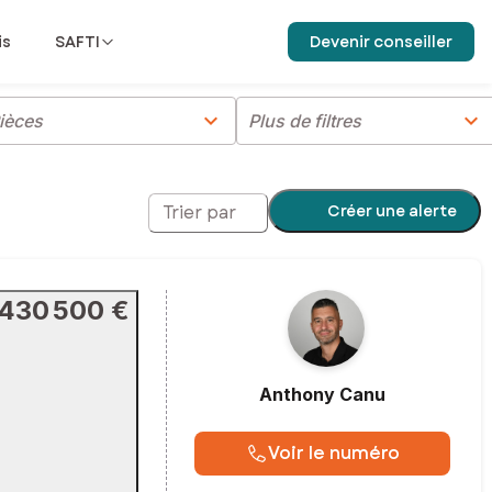
is
SAFTI
Devenir conseiller
chevron_right
chevron_right
ièces
Plus de filtres
Créer une alerte
Trier par
430 500 €
Anthony
Canu
Voir le numéro