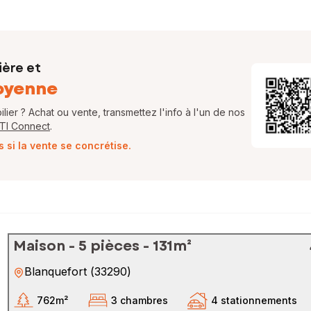
ière et
oyenne
ier ? Achat ou vente, transmettez l'info à l'un de nos
FTI Connect
.
si la vente se concrétise.
Maison - 5 pièces - 131m²
Blanquefort
(
33290
)
762m²
3 chambres
4 stationnements