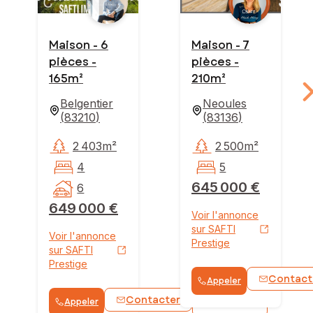
Maison - 6
Maison - 7
pièces -
pièces -
165m²
210m²
Belgentier
Neoules
(
83210
)
(
83136
)
2 403m²
2 500m²
4
5
645 000 €
6
649 000 €
Voir l'annonce
sur SAFTI
Voir l'annonce
Prestige
sur SAFTI
Prestige
Contact
Appeler
Contacter
Appeler
WhatsApp