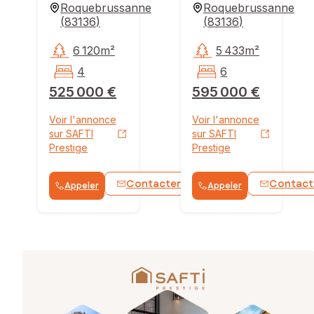
Roquebrussanne
Roquebrussanne
(
83136
)
(
83136
)
6 120m²
5 433m²
4
6
525 000 €
595 000 €
Voir l'annonce
Voir l'annonce
sur SAFTI
sur SAFTI
Prestige
Prestige
Contacter
Contact
Appeler
Appeler
WhatsApp