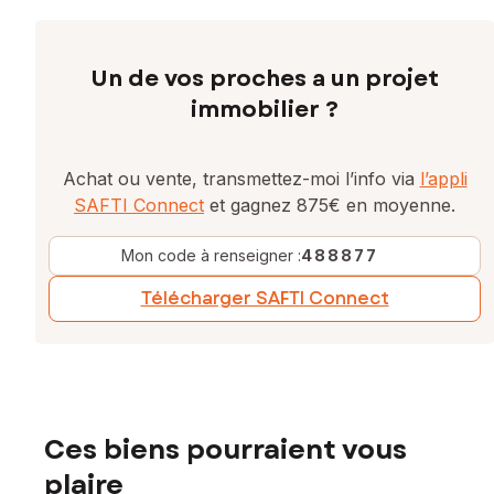
Pour plus d'informations ou prendre rdv pour une visite,
n'hésitez pas à me contacter.
Un de vos proches a un projet
Les informations sur les risques auxquels ce bien est
exposé sont disponibles sur le site Géorisques :
immobilier ?
www.georisques.gouv.fr
Prix de vente : 560 000 €
Achat ou vente, transmettez-moi l’info via
l’appli
Honoraires charge vendeur
SAFTI Connect
et gagnez 875€ en moyenne.
Contactez votre conseiller SAFTI : Valérie ACCARY, Tél. :
Mon code à renseigner :
488877
0618501199, E-mail : valerie.accary@safti.fr - EI - Agent
commercial immatriculé au RSAC de DRAGUIGNAN sous le
Télécharger SAFTI Connect
numéro 810 255 901
Ces biens pourraient vous
plaire