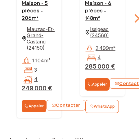
Maison - 5
Maison - 6
pièces -
pièces -
206m²
148m²
Mauzac-Et-
Issigeac
Grand-
(
24560
)
Castang
(
24150
)
2 499m²
4
1 104m²
285 000 €
3
4
Contact
Appeler
249 000 €
Contacter
Appeler
WhatsApp