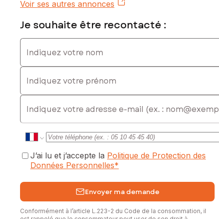
EI - Agent commercial immatriculé au RSAC de NANTES sous
Voir ses autres annonces
le numéro 804 670 743
Je souhaite être recontacté :
Indiquez votre nom
Indiquez votre prénom
E-mail
J’ai lu et j’accepte la
Politique de Protection des
Données Personnelles
*
Envoyer ma demande
Conformément à l’article L.223-2 du Code de la consommation, il
est rappelé que le consommateur peut user de son droit à