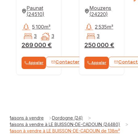
Paunat
Mouzens
(
24510
)
(
24220
)
5 100m²
2 535m²
3
3
3
269 000 €
250 000 €
Contacter
Contact
Appeler
Appeler
WhatsApp
>
>
Maisons à vendre
Dordogne (24)
>
Maisons à vendre à LE BUISSON-DE-CADOUIN (24480)
Maison à vendre à LE BUISSON-DE-CADOUIN de 138m²