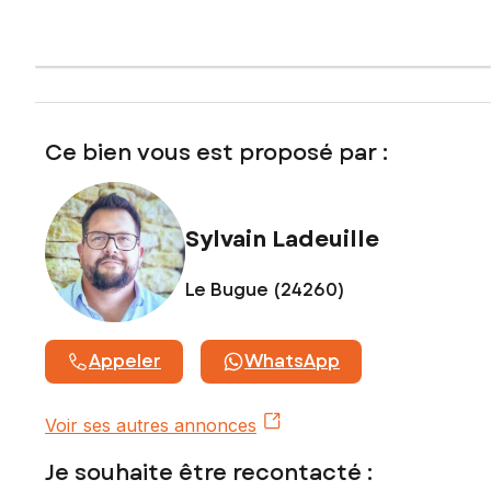
Les informations sur les risques auxquels ce bien est
exposé sont disponibles sur le site Géorisques :
www.georisques.gouv.fr
Prix de vente : 275 000 €
Honoraires charge vendeur
Ce bien vous est proposé par :
Contactez votre conseiller SAFTI : Sylvain LADEUILLE, Tél. :
0686568923, E-mail : sylvain.ladeuille@safti.fr - EI - Agent
commercial immatriculé au RSAC de Bergerac sous le
Sylvain Ladeuille
numéro 789 354 164
Le Bugue (24260)
Appeler
WhatsApp
Voir ses autres annonces
Je souhaite être recontacté :