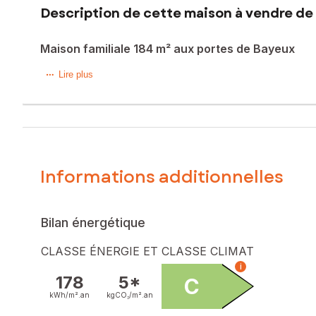
Description de cette maison à vendre de 
Maison familiale 184 m² aux portes de Bayeux
Située à 2km de BAYEUX, cette propriété bénéficie d'un e
Lire plus
loisirs, elle séduit par son cadre résidentiel recherché pour s
Cette maison individuelle de 184 m² sur un terrain de 1 8
vaste salon-séjour lumineux, un bureau, deux chambres, u
une chambre avec dressing et une pièce supplémentaire. L'
combler les attentes des familles à la recherche d'un cadre
Informations additionnelles
Les informations sur les risques auxquels ce bien est expo
Prix de vente : 375 000 €
Bilan énergétique
Honoraires charge vendeur
CLASSE ÉNERGIE ET CLASSE CLIMAT
Contactez votre conseiller SAFTI : Coline de CUSSY, Tél. 
i
178
5*
C
kWh/m².
an
kgCO₂/m².
an