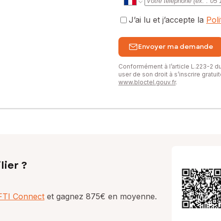
J’ai lu et j’accepte la
Pol
Envoyer ma demande
Conformément à l’article L.223-2 
user de son droit à s’inscrire gratu
www.bloctel.gouv.fr
.
lier ?
AFTI Connect
et gagnez 875€ en moyenne.