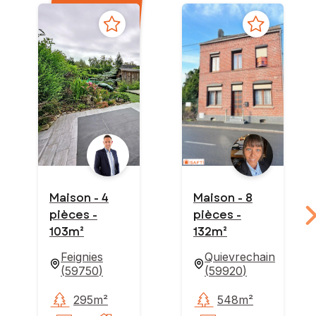
Maison - 4
Maison - 8
pièces -
pièces -
103m²
132m²
Feignies
Quievrechain
(
59750
)
(
59920
)
295m²
548m²