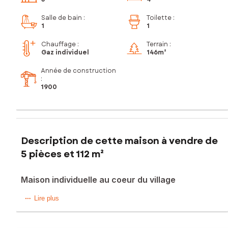
Salle de bain
:
Toilette
:
1
1
Chauffage :
Terrain :
Gaz individuel
146m²
Année de construction
:
1900
Description de cette maison à vendre de
5 pièces et 112 m²
Maison individuelle au coeur du village
A quelques minutes de Bavay et des axes Valenciennes /
Lire plus
Maubeuge, cette maison individuelle baignée de lumière
présente de beaux volumes avec au rez de chaussée: une