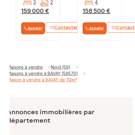
3
2
4
159 000 €
158 500 €
Contacter
Contact
Appeler
Appeler
WhatsApp
>
>
Maisons à vendre
Nord (59)
>
Maisons à vendre à BAVAY (59570)
Maison à vendre à BAVAY de 112m²
Annonces immobilières par
département