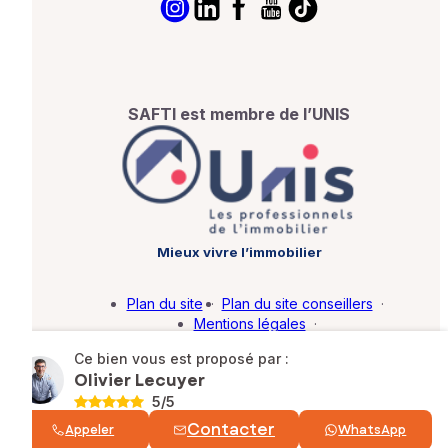
SAFTI est membre de l’UNIS
Mieux vivre l’immobilier
Plan du site
·
Plan du site conseillers
·
Mentions légales
·
Politique de protection des données
·
Ce bien vous est proposé par :
Barème d'honoraires
·
Paramétrer mes cookies
Olivier Lecuyer
5
/5
© SAFTI 2026. Tous droits réservés.
Contacter
Appeler
WhatsApp