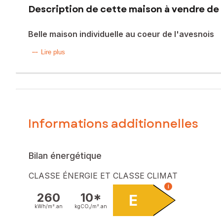
Description de cette maison à vendre de 
Belle maison individuelle au coeur de l'avesnois
Je vous propose de découvrir cette charmante maison de 10
Lire plus
Au rez-de-chaussée, vous serez charmé par une belle cuisi
Une chambre de belle dimension, une salle de douche et un
A l'étage, un palier dessert 3 chambres mansardées et un
les + de cette belle maison : fenêtres bois double vitrage, v
stationnement possible dans la cour.
Informations additionnelles
Les informations sur les risques auxquels ce bien est expo
Prix de vente : 166 500 €
Bilan énergétique
Honoraires charge vendeur
CLASSE ÉNERGIE ET CLASSE CLIMAT
Contactez votre conseiller SAFTI : Catherine PHILIPPON, Té
i
numéro 421 922 667
260
10*
E
kWh/m².
an
kgCO₂/m².
an