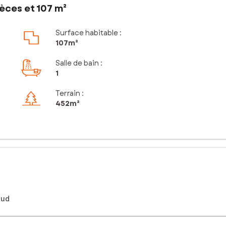
èces et 107 m²
Surface habitable :
107m²
Salle de bain
:
1
Terrain :
452m²
sud