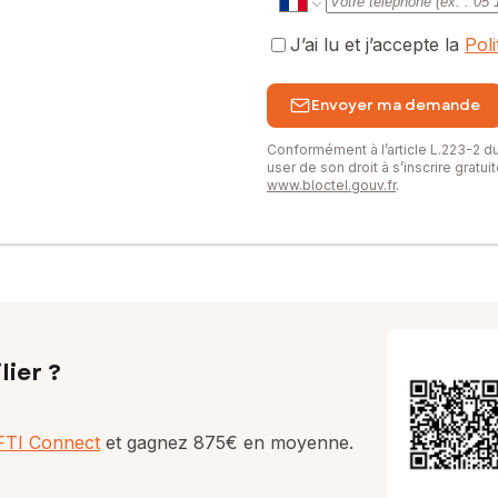
J’ai lu et j’accepte la
Pol
Envoyer ma demande
Conformément à l’article L.223-2 
user de son droit à s’inscrire gratu
www.bloctel.gouv.fr
.
lier ?
AFTI Connect
et gagnez 875€ en moyenne.