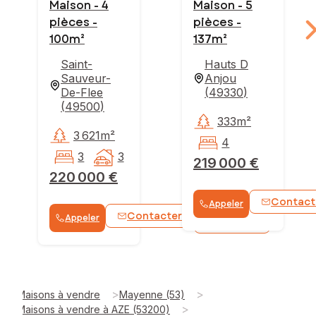
Maison - 4
Maison - 5
pièces -
pièces -
100m²
137m²
Saint-
Hauts D
Sauveur-
Anjou
De-Flee
(
49330
)
(
49500
)
333m²
3 621m²
4
3
3
219 000 €
220 000 €
Contact
Appeler
Contacter
Appeler
WhatsApp
>
>
Maisons à vendre
Mayenne (53)
>
Maisons à vendre à AZE (53200)