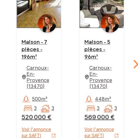
Maison - 7
Maison - 5
pièces -
pièces -
196m²
96m²
Carnoux-
Carnoux-
En-
En-
Provence
Provence
(
13470
)
(
13470
)
500m²
448m²
3
3
3
3
520 000 €
569 000 €
Voir l'annonce
Voir l'annonce
sur SAFTI
sur SAFTI