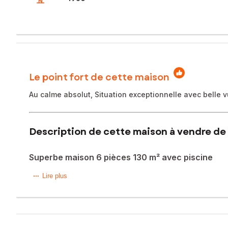
Le point fort de cette maison
Au calme absolut, Situation exceptionnelle avec belle
Description de cette maison à vendre de 
Superbe maison 6 pièces 130 m² avec piscine
Marseille 13011 - Située en position dominante à la limite
Lire plus
de 385 m² avec une vue panoramique imprenable, créant ain
découvrir cette belle demeure en parfait état ayant conse
salle à mangé très lumineux, d'une cuisine provençale ent
chambres dont trois avec placard et un dressing. Enfin, en 
un abris pour du rangement. Vous apprécierez également la 