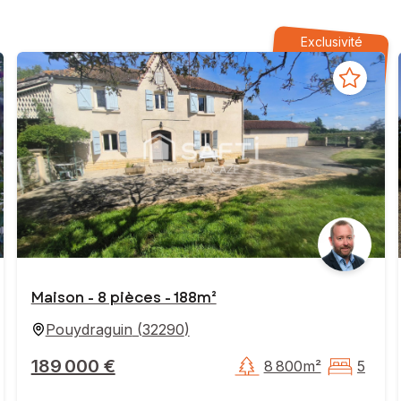
Exclusivité
Maison - 8 pièces - 188m²
Pouydraguin
(
32290
)
189 000 €
8 800m²
5