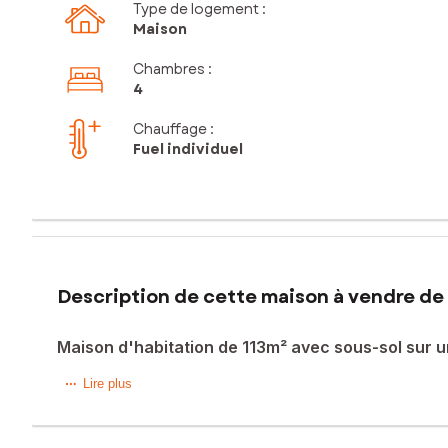
Type de logement :
Maison
Chambres
:
4
Chauffage :
Fuel individuel
Description de cette maison à vendre de 
Maison d'habitation de 113m² avec sous-sol sur u
Maison d'habitation de 113m² avec sous-sol sur un terrain 
Lire plus
Les informations sur les risques auxquels ce bien est expo