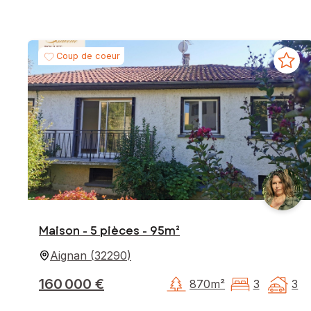
Coup de coeur
Maison - 5 pièces - 95m²
Aignan
(
32290
)
160 000 €
870m²
3
3