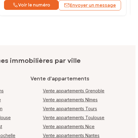
Voir le numéro
Envoyer un message
s immobilières par ville
Vente d'appartements
ms
Vente appartements Grenoble
e
Vente appartements Nîmes
en
Vente appartements Tours
louse
Vente appartements Toulouse
t
Vente appartements Nice
Rochelle
Vente appartements Nantes