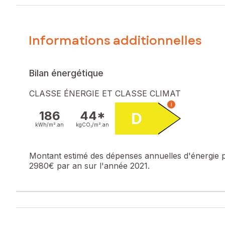
Prix de vente honoraires d'agence inclus : 175 000 €
Prix de vente hors honoraires d'agence : 161 875 €
Honoraires charge acquéreur : 13 125 € soit 8,11 % TTC de 
Informations additionnelles
Contactez votre conseiller SAFTI : Florent TOURNÉ, Tél. : 
Bilan énergétique
CLASSE ÉNERGIE ET CLASSE CLIMAT
i
186
44*
D
kWh/m².
an
kgCO₂/m².
an
Montant estimé des dépenses annuelles d'énergie 
2980€ par an sur l'année 2021.