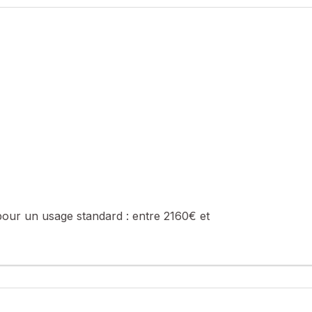
la valeur du bien hors honoraires
0647627249, E-mail : florent.tourne@safti.fr - EI - Agent commerci
pour un usage standard :
entre 2160€ et