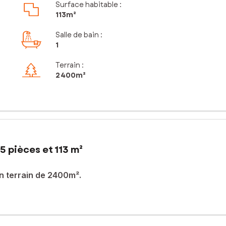
Surface habitable :
113m²
Salle de bain
:
1
Terrain :
2 400m²
5 pièces et 113 m²
n terrain de 2400m².
de 2400m².
sé sont disponibles sur le site Géorisques : www.georisques.gouv.fr