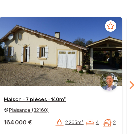
Maison - 7 pièces - 140m²
Plaisance
(
32160
)
164 000 €
2 265m²
4
2