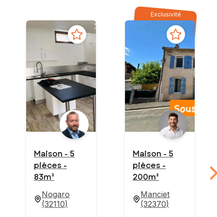
Exclusivité
Maison - 5
Maison - 5
pièces -
pièces -
83m²
200m²
Nogaro
Manciet
(
32110
)
(
32370
)