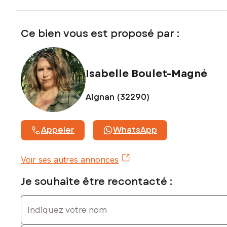
SI vous chercher un bien avec vue sur la campagne et les
Pyrénées tout en restant près des commodités, ce bien est
pour vous ! Venez le visiter sans tarder…
Ce bien vous est proposé par :
Les informations sur les risques auxquels ce bien est
exposé sont disponibles sur le site Géorisques :
www.georisques.gouv.fr
Isabelle Boulet-Magné
Prix de vente : 106 000 €
Honoraires charge vendeur
Aignan (32290)
Contactez votre conseiller SAFTI : Isabelle BOULET-MAGNÉ,
Tél. : 0681891541, E-mail : isabelle.bouletmagne@safti.fr - EI
Appeler
WhatsApp
- Agent commercial immatriculé au RSAC de AUCH sous le
numéro 503 477 598
Voir ses autres annonces
Je souhaite être recontacté :
Indiquez votre nom