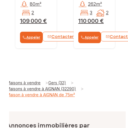
80m²
262m²
2
3
2
109 000 €
110 000 €
Contacter
Contact
Appeler
Appeler
WhatsApp
>
>
Maisons à vendre
Gers (32)
>
Maisons à vendre à AIGNAN (32290)
Maison à vendre à AIGNAN de 75m²
Annonces immobilières par