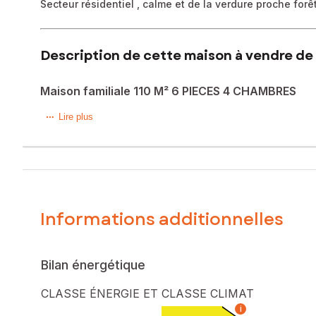
Secteur résidentiel , calme et de la verdure proche for
Description de cette maison à vendre de 
Maison familiale 110 M² 6 PIECES 4 CHAMBRES
Venez découvrir cette jolie maison traditionnelle dans un Qu
Lire plus
Proche gares d'Achères: Paris en 25mn (RER A et train),
proche accès A14, A13 ,A15. Surface habitable de 85m2 L
(110m2 SURFACE UTILE),terrain clos et arboré de 234m2 , p
Ecoles et college 5 Minutes à pied, proche du centre ville.
BELLE Entrée , une belle pièce à vivre traversante et ouve
équipée donnant sur la terrasse.
Informations additionnelles
À l'étage,3 belles chambres (placards et parquet en chêne 
Combles aménagés offrant une GRANDE PIÈCE (salon télé ou
Maison très lumineuse et entièrement rénovée et élevée su
garage et buanderie ! Fenêtres double vitrage avec volets
Bilan énergétique
Aucun travaux à prévoir! Environnement exceptionnel et de 
Une visite s'impose pour un Coup de cœur assuré!
CLASSE ÉNERGIE ET CLASSE CLIMAT
Je vous invite à découvrir cette maison spacieuse qui offre 
i