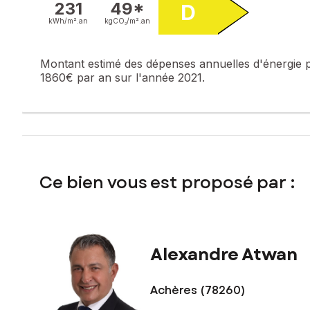
231
49*
D
Les informations sur les risques auxquels ce bien est expo
kWh/m².
an
kgCO₂/m².
an
Prix de vente : 373 950 €
Honoraires charge vendeur
Montant estimé des dépenses annuelles d'énergie 
1860€ par an sur l'année 2021.
Contactez votre conseiller SAFTI : Alexandre ATWAN, Tél. 
540 943
Ce bien vous est proposé par :
Alexandre Atwan
Achères (78260)