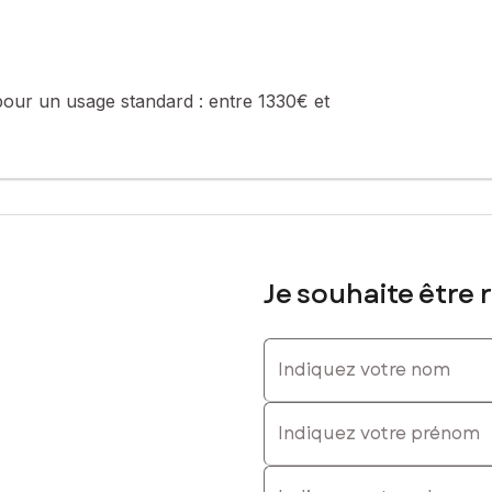
sé sont disponibles sur le site Géorisques : www.georisques.gouv.fr
pour un usage standard :
entre 1330€ et
: 06 18 03 02 90, E-mail : alexandre.atwan@safti.fr - EI - Agent co
Je souhaite être 
Indiquez votre nom
Indiquez votre prénom
E-mail