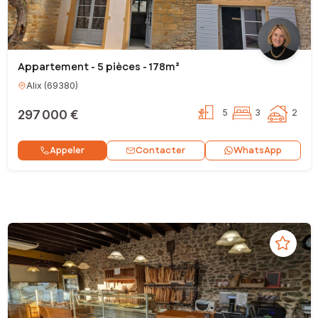
Appartement - 5 pièces - 178m²
Alix
(
69380
)
297 000 €
5
3
2
Contacter
Appeler
WhatsApp