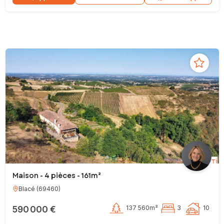
Maison - 4 pièces - 161m²
Blacé
(
69460
)
590 000 €
137 560m²
3
10