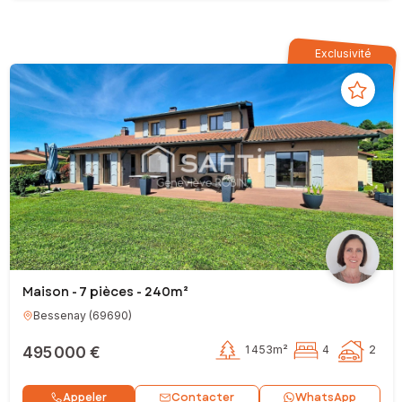
Exclusivité
Maison - 7 pièces - 240m²
Bessenay
(
69690
)
495 000 €
1 453m²
4
2
Contacter
Appeler
WhatsApp