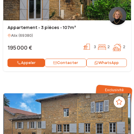
Appartement - 3 pièces - 107m²
Alix
(
69380
)
195 000 €
3
2
2
Contacter
Appeler
WhatsApp
Exclusivité