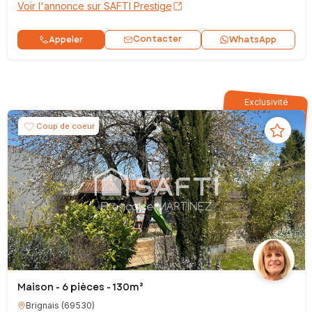
Voir l'annonce sur SAFTI Prestige
Contacter
Appeler
WhatsApp
Exclusivité
Coup de coeur
Maison - 6 pièces - 130m²
Brignais
(
69530
)