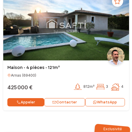
Maison - 4 pièces - 121m²
Arnas
(
69400
)
425 000 €
812m²
3
4
Contacter
Appeler
WhatsApp
Exclusivité