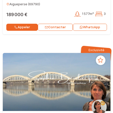
Aigueperse
(
69790
)
189 000 €
1 577m²
3
Contacter
Appeler
WhatsApp
Exclusivité