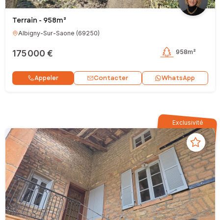
Terrain - 958m²
Albigny-Sur-Saone
(
69250
)
175 000 €
958m²
Contacter
Appeler
WhatsApp
Exclusivité