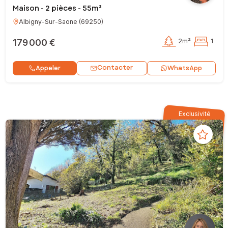
Maison - 2 pièces - 55m²
Albigny-Sur-Saone
(
69250
)
179 000 €
2m²
1
Contacter
Appeler
WhatsApp
Exclusivité