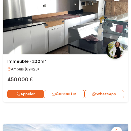
Immeuble - 230m²
Ampuis
(
69420
)
450 000 €
Contacter
Appeler
WhatsApp