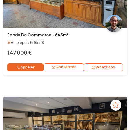
Fonds De Commerce - 645m²
Amplepuis
(
69550
)
147 000 €
Contacter
Appeler
WhatsApp