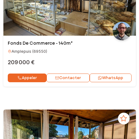
Fonds De Commerce - 140m²
Amplepuis
(
69550
)
209 000 €
Contacter
Appeler
WhatsApp