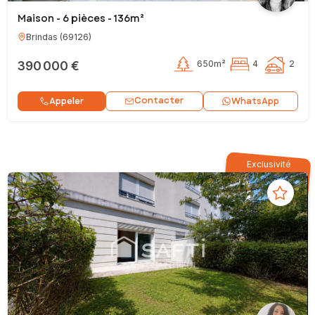
Maison - 6 pièces - 136m²
Brindas
(
69126
)
390 000 €
650m²
4
2
Contacter
Appeler
WhatsApp
Exclusivité