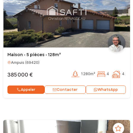
Maison - 5 pièces - 128m²
Ampuis
(
69420
)
385 000 €
1 280m²
4
4
Contacter
Appeler
WhatsApp