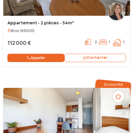
Appartement - 2 pièces - 54m²
Bron
(
69500
)
112 000 €
2
1
1
Contacter
Appeler
Exclusivité