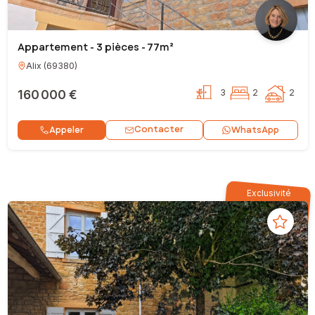
Appartement - 3 pièces - 77m²
Alix
(
69380
)
160 000 €
3
2
2
Contacter
Appeler
WhatsApp
Exclusivité