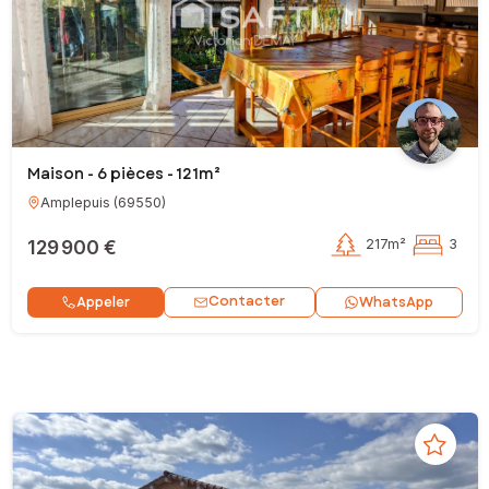
Maison - 6 pièces - 121m²
Amplepuis
(
69550
)
129 900 €
217m²
3
Contacter
Appeler
WhatsApp