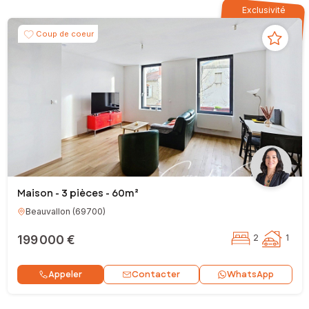
Exclusivité
Coup de coeur
Maison - 3 pièces - 60m²
Beauvallon
(
69700
)
199 000 €
2
1
Contacter
Appeler
WhatsApp