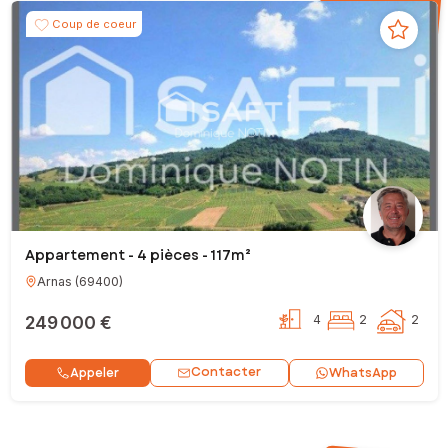
Coup de coeur
Appartement - 4 pièces - 117m²
Arnas
(
69400
)
249 000 €
4
2
2
Contacter
Appeler
WhatsApp