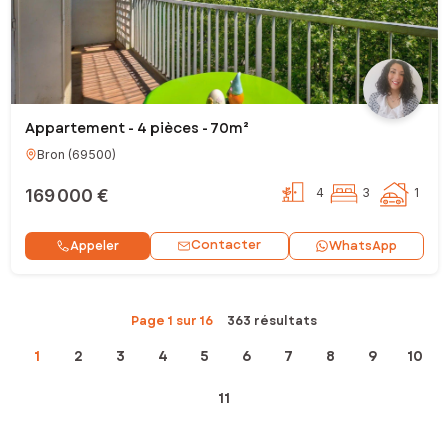
Appartement - 4 pièces - 70m²
Bron
(
69500
)
169 000 €
4
3
1
Contacter
Appeler
WhatsApp
Page 1 sur 16
363 résultats
1
2
3
4
5
6
7
8
9
10
11