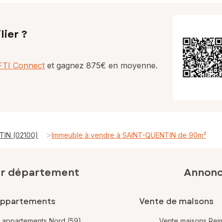
lier ?
AFTI Connect
et gagnez 875€ en moyenne.
>
TIN (02100)
Immeuble à vendre à SAINT-QUENTIN de 90m²
ar département
Annonce
appartements
Vente de maisons
 appartements Nord (59)
Vente maisons Rei