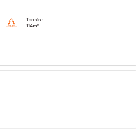
Terrain :
114m²
atrimoine architectural et de nombreux espaces verts, ce