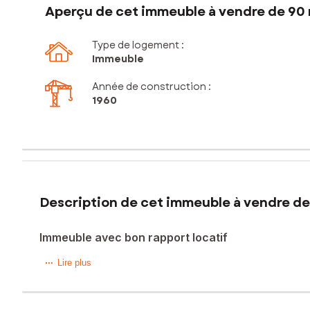
Aperçu de cet immeuble à vendre de 90
Type de logement :
Immeuble
Année de construction :
1960
Description de cet immeuble à vendre de
Immeuble avec bon rapport locatif
? Emplacement privilégié à Saint-Quentin (02100) ?
Lire plus
Idéalement situé dans la charmante ville de Saint-Quentin,
quartier allie calme, dynamisme et convivialité.