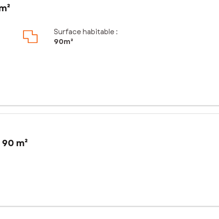
 m²
Surface habitable :
90m²
 90 m²
 ce bien profite d’un emplacement d’exception. Entouré d’un riche p