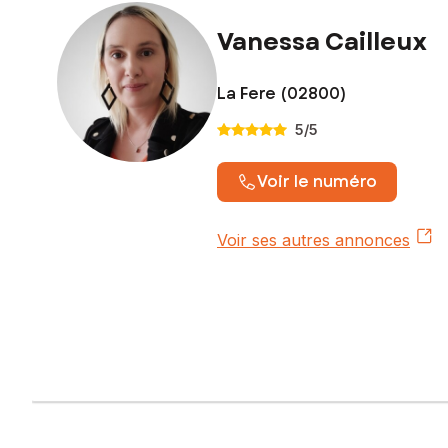
Honoraires charge vendeur
Vanessa Cailleux
Contactez votre conseiller SAFTI : Vanessa CAILLEUX, Tél. 
809242647
La Fere (02800)
5
/5
Voir le numéro
Voir ses autres annonces