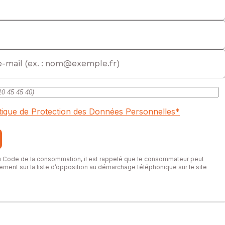
rcial immatriculé au RSAC de Saint-Quentin sous le numéro
itique de Protection des Données Personnelles
*
du Code de la consommation, il est rappelé que le consommateur peut
itement sur la liste d’opposition au démarchage téléphonique sur le site