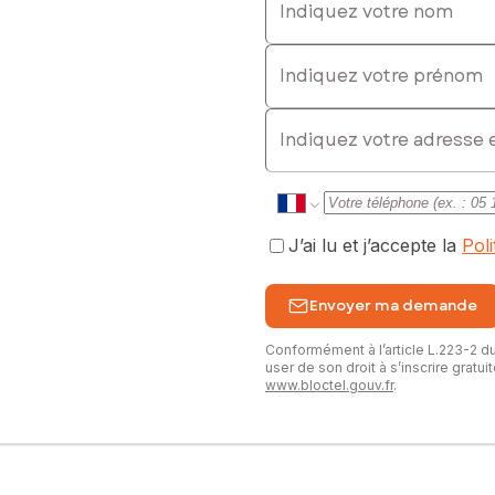
: 0616360698, E-mail : vanessa.cailleux@safti.fr - EI - Agent comme
Indiquez votre prénom
E-mail
J’ai lu et j’accepte la
Pol
Envoyer ma demande
Conformément à l’article L.223-2 
user de son droit à s’inscrire gratu
www.bloctel.gouv.fr
.