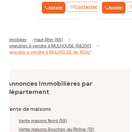
Contacter
Appeler
Appeler
WhatsApp
>
>
Immobilier
Haut-Rhin (68)
>
Immeubles à vendre à MULHOUSE (68200)
Immeuble à vendre à MULHOUSE de 160m²
Annonces immobilières par
département
Vente de maisons
Vente maisons Nord (59)
Vente maisons Bouches-du-Rhône (13)