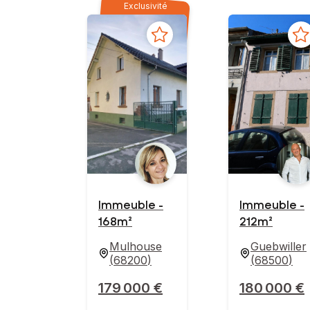
Exclusivité
Immeuble -
Immeuble -
168m²
212m²
Mulhouse
Guebwiller
(
68200
)
(
68500
)
179 000 €
180 000 €