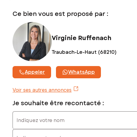
Honoraires charge vendeur
Ce bien vous est proposé par :
Contactez votre conseiller SAFTI : Virginie RUFFENACH, Tél.
: 0768155980, E-mail : virginie.ruffenach@safti.fr - EI - Agent
commercial immatriculé au RSAC de Mulhouse sous le
numéro 499946531
Virginie Ruffenach
Traubach-Le-Haut (68210)
Appeler
WhatsApp
Voir ses autres annonces
Je souhaite être recontacté :
Indiquez votre nom
Indiquez votre prénom