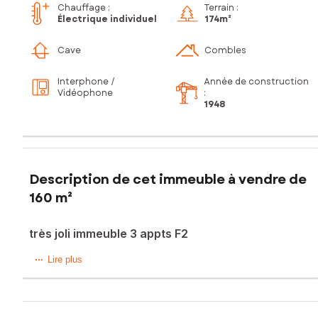
Chauffage :
Terrain :
Électrique individuel
174m²
Cave
Combles
Interphone /
Année de construction
Vidéophone
:
1948
Description de cet immeuble à vendre de
160 m²
très joli immeuble 3 appts F2
Situé à Mulhouse (68200), ce charmant immeuble offre un
Lire plus
cadre de vie recherché à proximité immédiate des
transports en commun, des écoles et des crèches. Avec
une taxe foncière de 1721€ et un accès à la fibre, ce bien
bénéficie d'un emplacement idéal au cœur de la ville,