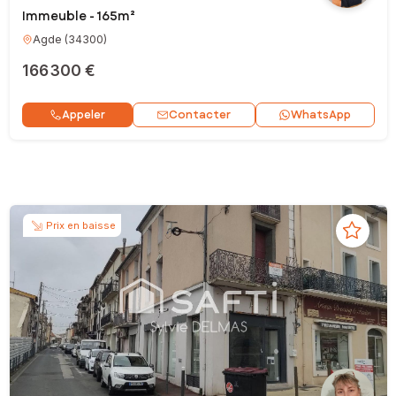
Immeuble - 165m²
Agde
(
34300
)
166 300 €
Contacter
Appeler
WhatsApp
Prix en baisse