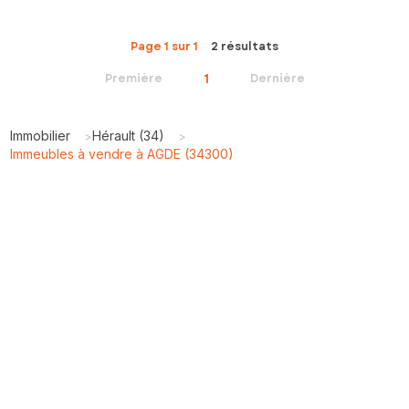
Page 1 sur 1
2 résultats
1
Première
Dernière
Immobilier
Hérault (34)
>
>
Immeubles à vendre à AGDE (34300)