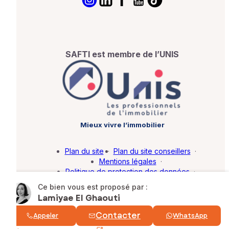
SAFTI est membre de l’UNIS
Mieux vivre l’immobilier
Plan du site
·
Plan du site conseillers
·
Mentions légales
·
Politique de protection des données
·
Barème d'honoraires
·
Paramétrer mes cookies
Ce bien vous est proposé par :
Lamiyae El Ghaouti
© SAFTI 2026. Tous droits réservés.
Contacter
Appeler
WhatsApp