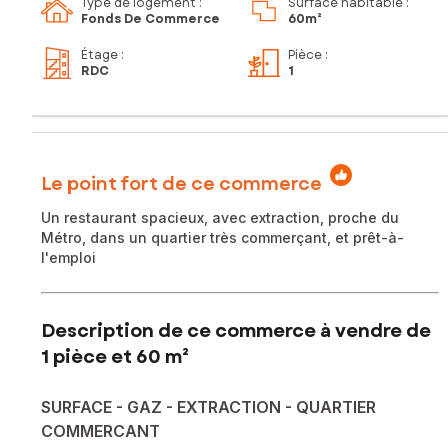
Type de logement :
Surface habitable :
Fonds De Commerce
60m²
Étage
:
Pièce
:
RDC
1
Le point fort de ce commerce
Un restaurant spacieux, avec extraction, proche du
Métro, dans un quartier très commerçant, et prêt-à-
l'emploi
Description de ce commerce à vendre de
1 pièce et 60 m²
SURFACE - GAZ - EXTRACTION - QUARTIER
COMMERCANT