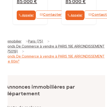
85 000 €
85 000 €
Contacter
Contact
Appeler
Appeler
WhatsApp
>
>
Immobilier
Paris (75)
Fonds De Commerce à vendre à PARIS 19E ARRONDISSEMENT
>
(75019)
Fonds De Commerce à vendre à PARIS 19E ARRONDISSEMENT
de 60m²
Annonces immobilières par
département