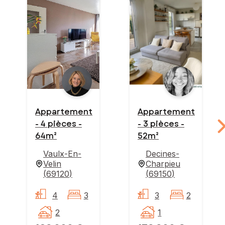
Appartement
Appartement
- 4 pièces -
- 3 pièces -
64m²
52m²
Vaulx-En-
Decines-
Velin
Charpieu
(
69120
)
(
69150
)
4
3
3
2
2
1