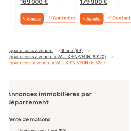
169 000 €
179 900 €
Contacter
Contact
Appeler
Appeler
WhatsApp
>
>
Appartements à vendre
Rhône (69)
>
Appartements à vendre à VAULX-EN-VELIN (69120)
Appartement à vendre à VAULX-EN-VELIN de 53m²
Annonces immobilières par
département
Vente de maisons
Vente maisons Nord (59)