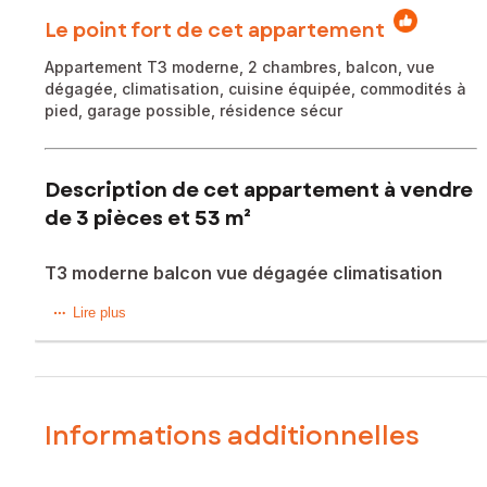
Le point fort de cet appartement
Appartement T3 moderne, 2 chambres, balcon, vue
dégagée, climatisation, cuisine équipée, commodités à
pied, garage possible, résidence sécur
Description de cet appartement à vendre
de 3 pièces et 53 m²
T3 moderne balcon vue dégagée climatisation
SAFTI – Carole et Frédéric DURAND – conseillers
Lire plus
immobiliers
VAULX-EN-VELIN 69120 – Appartement T3 moderne avec
balcon, vue dégagée et garage possible
Informations additionnelles
En exclusivité, découvrez cet appartement T3 à vendre à
VAULX-EN-VELIN 69120, d’environ 53 m², situé dans un