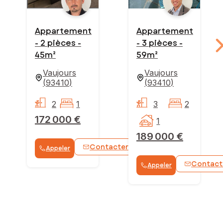
Appartement
Appartement
- 2 pièces -
- 3 pièces -
45m²
59m²
Vaujours
Vaujours
(
93410
)
(
93410
)
2
1
3
2
172 000 €
1
189 000 €
Contacter
Appeler
WhatsApp
Contact
Appeler