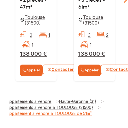
- 2 pièces -
- 3 pièces -
47m²
61m²
Toulouse
Toulouse
(
31500
)
(
31500
)
2
1
3
2
1
1
138 000 €
138 000 €
Contacter
Contact
Appeler
Appeler
WhatsApp
>
>
Appartements à vendre
Haute-Garonne (31)
>
Appartements à vendre à TOULOUSE (31500)
Appartement à vendre à TOULOUSE de 51m²