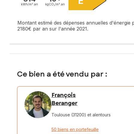
E
kWh/m².
an
kgCO₂/m².
an
Montant estimé des dépenses annuelles d'énergie 
2180€ par an sur l'année 2021.
Ce bien a été vendu par :
François
Beranger
Toulouse (31200)
et alentours
50 biens en portefeuille