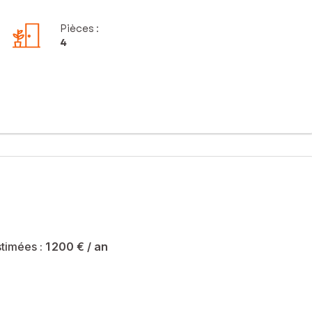
Pièces
:
4
timées :
1 200 €
/ an