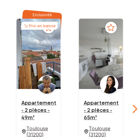
Exclusivité
Prix en baisse
Appartement
Appartement
- 2 pièces -
- 2 pièces -
49m²
65m²
Toulouse
Toulouse
(
31200
)
(
31200
)