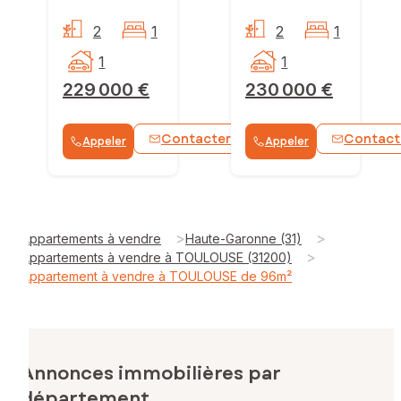
2
1
2
1
1
1
229 000 €
230 000 €
Contacter
Contact
Appeler
Appeler
WhatsApp
>
>
Appartements à vendre
Haute-Garonne (31)
>
Appartements à vendre à TOULOUSE (31200)
Appartement à vendre à TOULOUSE de 96m²
Annonces immobilières par
département