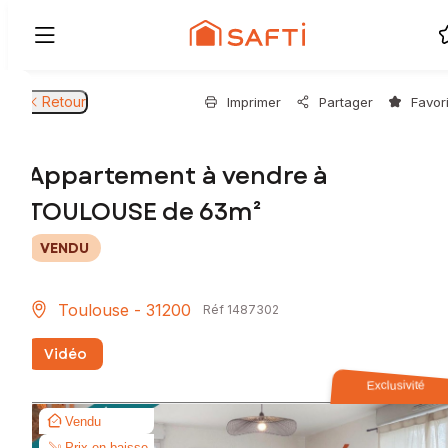
Retour
Imprimer
Partager
Favor
Appartement à vendre à
TOULOUSE de 63m²
VENDU
Toulouse - 31200
Réf 1487302
Vidéo
Exclusivité
Vendu
Prix en baisse