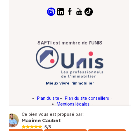
SAFTI est membre de l’UNIS
Mieux vivre l’immobilier
Plan du site
·
Plan du site conseillers
·
Mentions légales
·
Politique de protection des données
·
Ce bien vous est proposé par :
Barème d'honoraires
·
Paramétrer mes cookies
Maxime Caubet
5
/5
© SAFTI 2026. Tous droits réservés.