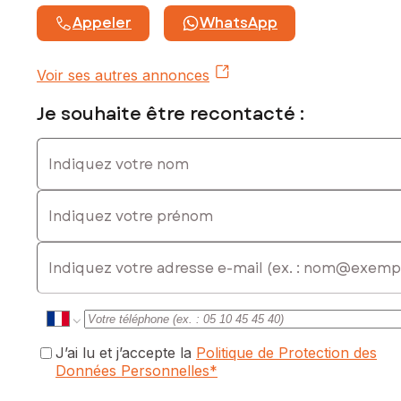
Appeler
WhatsApp
Contactez votre conseiller SAFTI : Maria DA COSTA, Tél. :
0675301664, E-mail : maria.dacosta@safti.fr - EI - Agent
commercial immatriculé au RSAC de PAU sous le numéro 910
Voir ses autres annonces
139 351
Je souhaite être recontacté :
Indiquez votre nom
Indiquez votre prénom
E-mail
J’ai lu et j’accepte la
Politique de Protection des
Données Personnelles
*