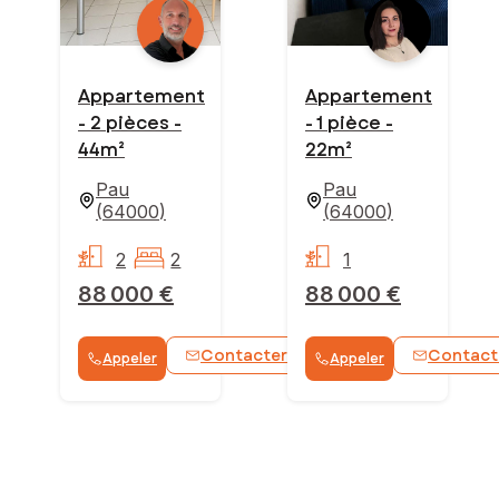
Appartement
Appartement
- 2 pièces -
- 1 pièce -
44m²
22m²
Pau
Pau
(
64000
)
(
64000
)
2
2
1
88 000 €
88 000 €
Contacter
Contact
Appeler
Appeler
WhatsApp