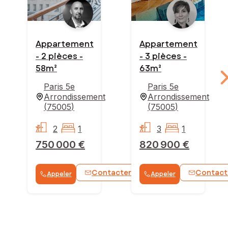
Appartement
Appartement
- 2 pièces -
- 3 pièces -
58m²
63m²
Paris 5e
Paris 5e
Arrondissement
Arrondissement
(
75005
)
(
75005
)
2
1
3
1
750 000 €
820 900 €
Contacter
Contact
Appeler
Appeler
WhatsApp