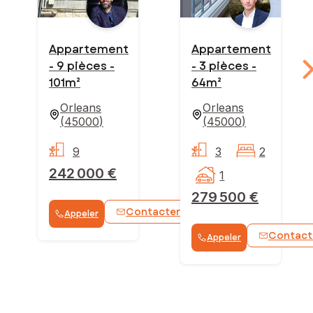
Appartement
Appartement
- 9 pièces -
- 3 pièces -
101m²
64m²
Orleans
Orleans
(
45000
)
(
45000
)
9
3
2
242 000 €
1
279 500 €
Contacter
Appeler
WhatsApp
Contact
Appeler