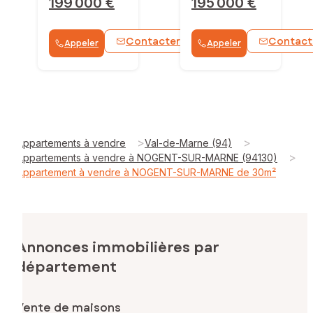
199 000 €
195 000 €
Contacter
Contact
Appeler
Appeler
WhatsApp
>
>
Appartements à vendre
Val-de-Marne (94)
>
Appartements à vendre à NOGENT-SUR-MARNE (94130)
Appartement à vendre à NOGENT-SUR-MARNE de 30m²
Annonces immobilières par
département
Vente de maisons