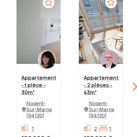
Appartement
Appartement
- 1 pièce -
- 2 pièces -
30m²
43m²
Nogent-
Nogent-
Sur-Marne
Sur-Marne
(
94130
)
(
94130
)
1
2
1