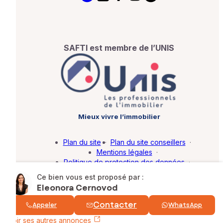
SAFTI est membre de l’UNIS
Mieux vivre l’immobilier
Plan du site
·
Plan du site conseillers
·
Mentions légales
·
Politique de protection des données
·
Barème d'honoraires
·
Paramétrer mes cookies
Ce bien vous est proposé par :
Eleonora Cernovod
© SAFTI 2026. Tous droits réservés.
Contacter
Appeler
WhatsApp
Voir ses autres annonces