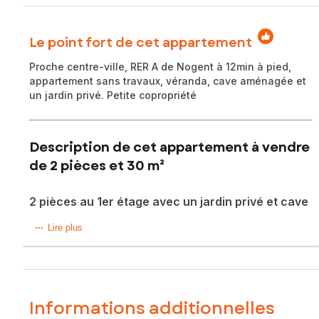
Le point fort de cet appartement
Proche centre-ville, RER A de Nogent à 12min à pied,
appartement sans travaux, véranda, cave aménagée et
un jardin privé. Petite copropriété
Description de cet appartement à vendre
de 2 pièces et 30 m²
2 pièces au 1er étage avec un jardin privé et cave
Situé à Nogent-sur-Marne, dans une copropriété de 7
Lire plus
logements, ce charmant appartement orienté côté cour,
bénéficie d'un emplacement idéal, au calme, tout en étant
proche du centre-ville (5 min à pied) et des RER de Nogent
: ligne A (12min à pied) et ligne E (15min à pied avec
prochainement la ligne 15 du métro).
Informations additionnelles