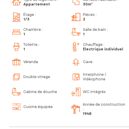
Appartement
30m²
Étage
:
Pièces
:
1
/3
2
Chambre
:
Salle de bain
:
1
1
Toilette
:
Chauffage :
1
Électrique individuel
Véranda
Cave
Interphone /
Double vitrage
Vidéophone
Cabine de douche
WC intégrés
Année de construction
Cuisine équipée
:
1948