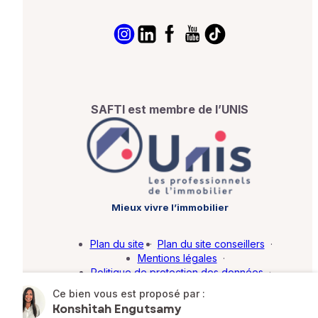
SAFTI est membre de l’UNIS
Mieux vivre l’immobilier
Plan du site
·
Plan du site conseillers
·
Mentions légales
·
Politique de protection des données
·
Barème d'honoraires
·
Paramétrer mes cookies
Ce bien vous est proposé par :
Konshitah Engutsamy