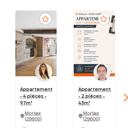
Appartement
Appartement
- 4 pièces -
- 2 pièces -
97m²
43m²
Morlaix
Morlaix
(
29600
)
(
29600
)