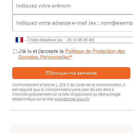
exposé sont disponibles sur le site Géorisques :
www.georisques.gouv.fr
E-mail
Prix de vente honoraires d'agence inclus : 172 900 €
Prix de vente hors honoraires d'agence : 160 000 €
Honoraires charge acquéreur : 12 900 € soit 8,06 % TTC
de la valeur du bien hors honoraires
J’ai lu et j’accepte la
Politique de Protection des
Contactez votre conseiller SAFTI : Konshitah ENGUTSAMY,
Données Personnelles
*
Tél. : 0629409114, E-mail : konshitah.engutsamy@safti.fr - EI
- Agent commercial immatriculé au RSAC de Brest sous le
numéro 900020223
Envoyer ma demande
Conformément à l’article L.223-2 du Code de la consommation, il
est rappelé que le consommateur peut user de son droit à
s’inscrire gratuitement sur la liste d’opposition au démarchage
téléphonique sur le site
www.bloctel.gouv.fr
.