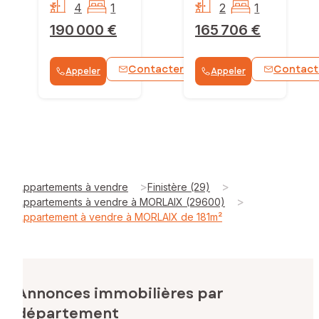
4
1
2
1
190 000 €
165 706 €
Contacter
Contact
Appeler
Appeler
WhatsApp
>
>
Appartements à vendre
Finistère (29)
>
Appartements à vendre à MORLAIX (29600)
Appartement à vendre à MORLAIX de 181m²
Annonces immobilières par
département