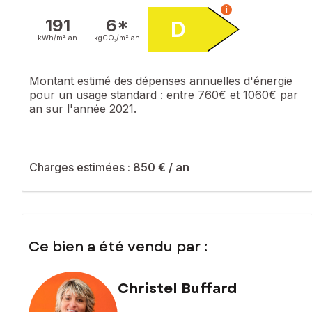
i
191
6*
D
kWh/m².
an
kgCO₂/m².
an
Montant estimé des dépenses annuelles d'énergie
pour un usage standard :
entre 760€ et 1060€ par
an sur l'année 2021.
Charges estimées :
850 €
/ an
Ce bien a été vendu par :
Christel Buffard