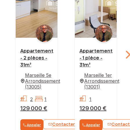
Appartement
Appartement
- 2 pièces -
- 1 pièce -
31m²
31m²
Marseille 5e
Marseille 1er
Arrondissement
Arrondissement
(
13005
)
(
13001
)
2
1
1
129 000 €
129 000 €
Contacter
Contact
Appeler
Appeler
WhatsApp