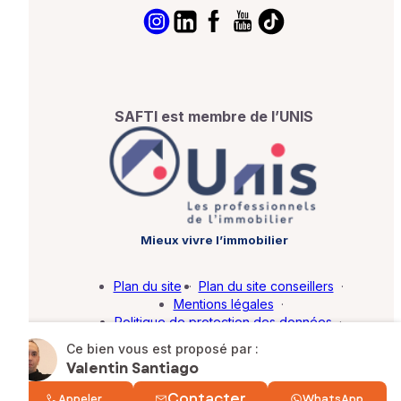
SAFTI est membre de l’UNIS
Mieux vivre l’immobilier
Plan du site
·
Plan du site conseillers
·
Mentions légales
·
Politique de protection des données
·
Barème d'honoraires
·
Paramétrer mes cookies
Ce bien vous est proposé par :
Valentin Santiago
© SAFTI 2026. Tous droits réservés.
Contacter
Appeler
WhatsApp