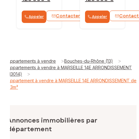
Contacter
Contact
Appeler
Appeler
WhatsApp
>
>
Appartements à vendre
Bouches-du-Rhône (13)
Appartements à vendre à MARSEILLE 14E ARRONDISSEMENT
>
(13014)
Appartement à vendre à MARSEILLE 14E ARRONDISSEMENT de
63m²
Annonces immobilières par
département