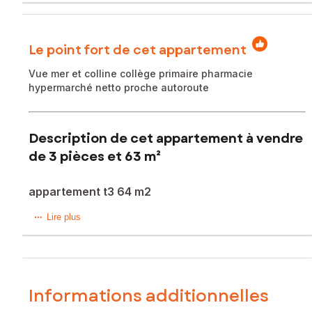
Le point fort de cet appartement
Vue mer et colline collège primaire pharmacie
hypermarché netto proche autoroute
Description de cet appartement à vendre
de 3 pièces et 63 m²
appartement t3 64 m2
Situé dans le 14e arrondissement de Marseille (13014), cet
Lire plus
appartement bénéficie d'un emplacement privilégié offrant
un cadre urbain dynamique proche des écoles, collèges,
lycées et crèches. Les commodités telles que l'ascenseur,
la sécurité assurée par un gardien, l'interphone et la
connexion fibre renforcent le confort de vie au quotidien.
Informations additionnelles
De plus, la proximité des transports en commun, notamment