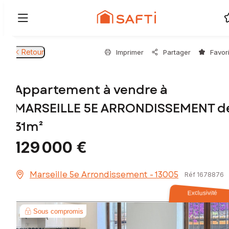
Retour
Imprimer
Partager
Favor
Appartement à vendre à
MARSEILLE 5E ARRONDISSEMENT d
31m²
129 000 €
Marseille 5e Arrondissement - 13005
Réf 1678876
Exclusivité
Sous compromis