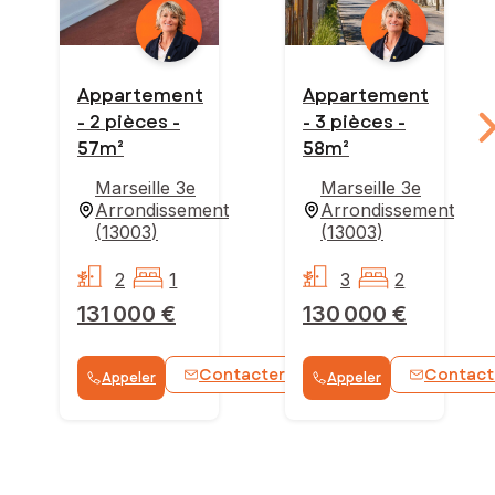
Appartement
Appartement
- 2 pièces -
- 3 pièces -
57m²
58m²
Marseille 3e
Marseille 3e
Arrondissement
Arrondissement
(
13003
)
(
13003
)
2
1
3
2
131 000 €
130 000 €
Contacter
Contact
Appeler
Appeler
WhatsApp