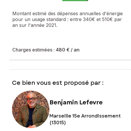
copropriétaires ne fait pas l'objet d'une procédure citée à
l'article L. 721-1 du code de la construction et de
Montant estimé des dépenses annuelles d'énergie
l'habitation).
pour un usage standard :
entre 340€ et 510€ par
an sur l'année 2021.
Les informations sur les risques auxquels ce bien est
exposé sont disponibles sur le site Géorisques :
www.georisques.gouv.fr
Prix de vente : 129 000 €
Charges estimées :
480 €
/ an
Honoraires charge vendeur
Contactez votre conseiller SAFTI : Benjamin LEFEVRE, Tél. :
0622265229, E-mail : benjamin.lefevre@safti.fr - EI - Agent
commercial immatriculé au RSAC de MARSEILLE sous le
Ce bien vous est proposé par :
numéro 830 812 954
Benjamin Lefevre
Marseille 15e Arrondissement
(13015)