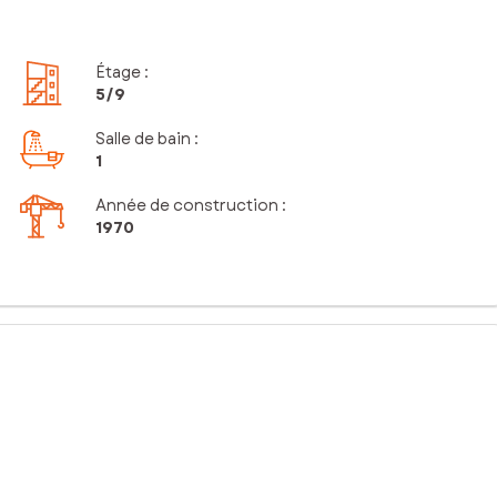
Étage
:
5
/9
Salle de bain
:
1
Année de construction :
1970
écurisée et entretenue.