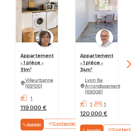
Appartement
Appartement
- 1 pièce -
- 1 pièce -
31m²
34m²
Villeurbanne
Lyon 8e
(
69100
)
Arrondissement
(
69008
)
1
1
1
119 000 €
120 000 €
Contacter
Appeler
WhatsApp
Contact
Appeler