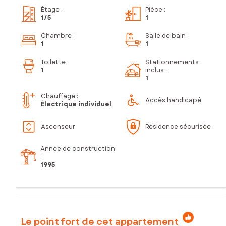
Étage
:
Pièce
:
1
/5
1
Chambre
:
Salle de bain
:
1
1
Toilette
:
Stationnements
1
inclus
:
1
Chauffage :
Accès handicapé
Électrique individuel
Ascenseur
Résidence sécurisée
Année de construction
:
1995
Le point fort de cet appartement