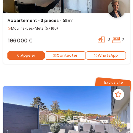
Appartement - 3 pièces - 65m²
Moulins-Les-Metz
(
57160
)
196 000 €
3
2
Contacter
Appeler
WhatsApp
Exclusivité