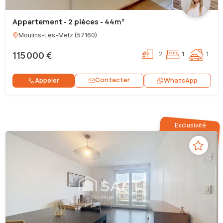
Appartement - 2 pièces - 44m²
Moulins-Les-Metz
(
57160
)
115 000 €
2
1
1
Contacter
Appeler
WhatsApp
Exclusivité