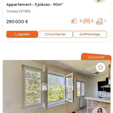
Appartement - 3 pièces - 90m²
Lessy
(
57160
)
290 000 €
3
2
1
Contacter
Appeler
WhatsApp
Exclusivité