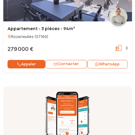
Appartement - 3 pièces - 94m²
Rozerieulles
(
57160
)
279 000 €
3
Contacter
Appeler
WhatsApp