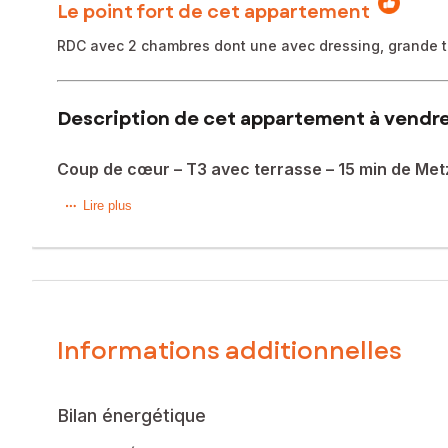
Le point fort de cet appartement
RDC avec 2 chambres dont une avec dressing, grande te
Description de cet appartement à vendre
Coup de cœur – T3 avec terrasse – 15 min de Met
En exclusivité avec Schauber Elisa conseiller SAFTI.
Lire plus
Rare sur le marché ! À quelques minutes de Metz, venez d
Idéal pour poser vos valises dans un cadre calme et verd
Un véritable atout : l’appartement bénéficie d’une entrée i
Points forts :
Informations additionnelles
- 2 chambres dont une avec dressing
- Séjour convivial et bien agencé donnant sur une belle gr
- Cuisine équipée fonctionnelle
Bilan énergétique
- Salle de bains avec douche, baignoire et WC