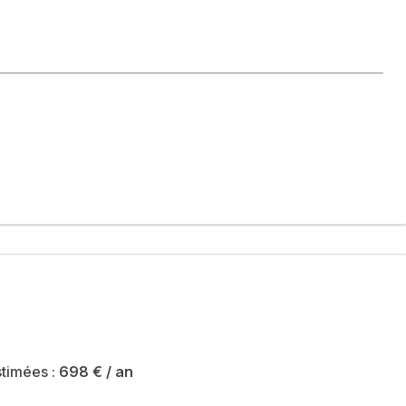
gencé.
.
timées :
698 €
/ an