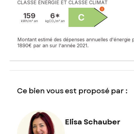
CLASSE ÉNERGIE ET CLASSE CLIMAT
Annexes : place de parking + une cave (2,40m²)
i
159
6*
C
Faibles charges de copropriété : 58,20 €/mois (dont 8 € d
kWh/m².
an
kgCO₂/m².
an
Un appartement prêt à vivre, confortable et charmant, parfa
Montant estimé des dépenses annuelles d'énergie 
Le bien comprend 4 lots, et il est situé dans une copropri
1890€ par an sur l'année 2021.
pas l'objet d'une procédure citée à l'article L. 721-1 du cod
Les informations sur les risques auxquels ce bien est expo
Prix de vente : 290 000 €
Honoraires charge vendeur
Ce bien vous est proposé par :
Contactez votre conseiller SAFTI : Elisa SCHAUBER, Tél. : 
Elisa Schauber