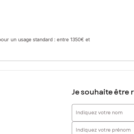
e provisions)
it pour ceux qui recherchent tranquillité et praticité à deux pas de 
pour un usage standard :
entre 1350€ et
été de 16 lots (les charges courantes annuelles moyennes de copropri
e de la construction et de l'habitation).
sé sont disponibles sur le site Géorisques : www.georisques.gouv.fr
Je souhaite être 
0629315323, E-mail : elisa.schauber@safti.fr - EI - Agent commerci
Indiquez votre nom
Indiquez votre prénom