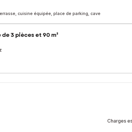
rrasse, cuisine équipée, place de parking, cave
 de 3 pièces et 90 m²
z
écouvrir ce T3 d'environ 90m², décoré avec soin et parfaitement a
oyant, tout en restant proche des commerces et commodités.
ndépendante, offrant intimité et autonomie, comme une petite maison
ande terrasse
Charges es