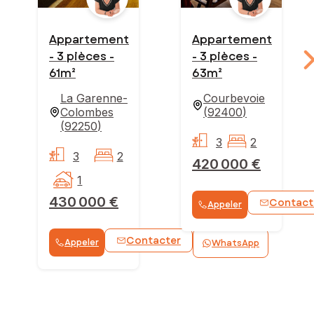
Appartement
Appartement
- 3 pièces -
- 3 pièces -
61m²
63m²
La Garenne-
Courbevoie
Colombes
(
92400
)
(
92250
)
3
2
3
2
420 000 €
1
430 000 €
Contact
Appeler
Contacter
Appeler
WhatsApp