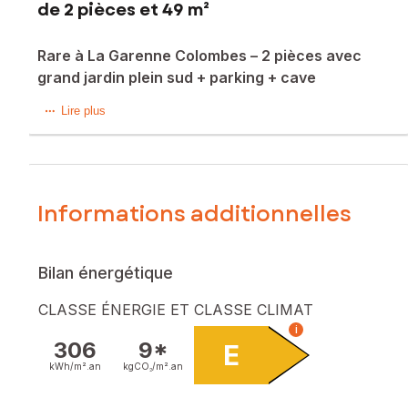
de 2 pièces et 49 m²
Rare à La Garenne Colombes – 2 pièces avec
grand jardin plein sud + parking + cave
À La Garenne Colombes Passage des Vignes, dans une
Lire plus
résidence calme et bien entretenue de 1994, découvrez ce
charmant appartement 2 pièces de 49 m² en rez-de-
chaussée, offrant un véritable extérieur exceptionnel de 63
m² exposé plein sud.
Informations additionnelles
Il se compose d’une entrée, d’un séjour lumineux avec
cuisine ouverte, d’une chambre confortable, d’une salle de
douche et de toilettes séparées.
Bilan énergétique
Le séjour s’ouvre sur un agréable jardin privatif de 63 m²,
CLASSE ÉNERGIE ET CLASSE CLIMAT
idéal pour profiter des beaux jours, jardiner ou recevoir en
i
extérieur.
306
9*
E
Une cave ainsi qu’une place de parking en sous-sol
kWh/m².
an
kgCO₂/m².
an
complètent ce bien.