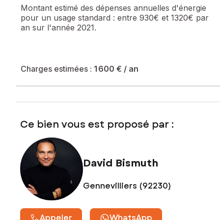
Montant estimé des dépenses annuelles d'énergie
Les atouts :
pour un usage standard :
entre 930€ et 1320€ par
an sur l'année 2021.
Grand jardin privatif de 63 m² exposé plein sud ??
Parking en sous-sol sécurisé
Cave
Résidence récente (1994) et bien entretenue
Agencement optimisé sans perte de place
Charges estimées :
1 600 €
/ an
Informations complémentaires :
Surface : 49 m² environ
Chauffage et eau chaude individuels électriques
Charges : 400 € / trimestre
Ce bien vous est proposé par :
Taxe foncière : 1 300 € / an
DPE : E
? Emplacement recherché à proximité des commodités,
transports et des commerces de La Garenne Colombes.
David Bismuth
Le bien comprend 3 lots, et il est situé dans une copropriété
de 35 lots (les charges courantes annuelles moyennes de
Gennevilliers (92230)
copropriété sont de 1600 € et le syndicat des
copropriétaires ne fait pas l'objet d'une procédure citée à
l'article L. 721-1 du code de la construction et de
Appeler
WhatsApp