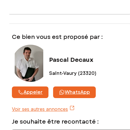
Honoraires charge vendeur
Contactez votre conseiller SAFTI : Pascal DECAUX, Tél. : 06
14 91 08 25, E-mail : pascal.decaux@safti.fr - EI - Agent
commercial immatriculé au RSAC de GUERET sous le
numéro 893 277 806
Ce bien vous est proposé par :
Pascal Decaux
Saint-Vaury (23320)
Appeler
WhatsApp
Voir ses autres annonces
Je souhaite être recontacté :