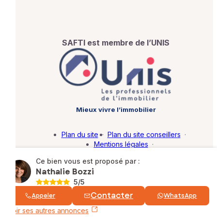
SAFTI est membre de l’UNIS
Mieux vivre l’immobilier
Plan du site
·
Plan du site conseillers
·
Mentions légales
·
Politique de protection des données
·
Ce bien vous est proposé par :
Barème d'honoraires
·
Paramétrer mes cookies
Nathalie Bozzi
5
/5
© SAFTI 2026. Tous droits réservés.
Contacter
Appeler
WhatsApp
Voir ses autres annonces