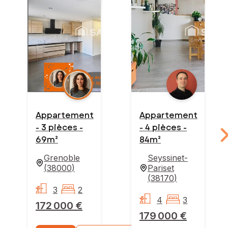
Appartement
Appartement
- 3 pièces -
- 4 pièces -
69m²
84m²
Grenoble
Seyssinet-
(
38000
)
Pariset
(
38170
)
3
2
4
3
172 000 €
179 000 €