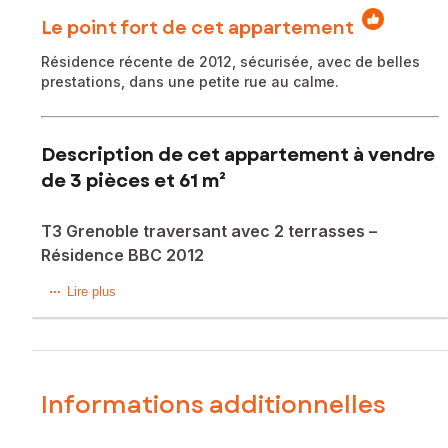
Le point fort de cet appartement
Résidence récente de 2012, sécurisée, avec de belles
prestations, dans une petite rue au calme.
Description de cet appartement à vendre
de 3 pièces et 61 m²
T3 Grenoble traversant avec 2 terrasses –
Résidence BBC 2012
Situé à Grenoble, rue Marbeuf, au 3ème étage d’une
Lire plus
résidence récente de 2012 aux normes BBC, sécurisée
avec visiophone, fibre et local à vélos, ce bel appartement
traversant bénéficie d’un environnement calme tout en
restant à proximité immédiate des transports (tram, bus) et
des commerces.
Informations additionnelles
Possibilité d’acquérir une place de stationnement en sous-
sol avec accès direct par ascenseur, en supplément du