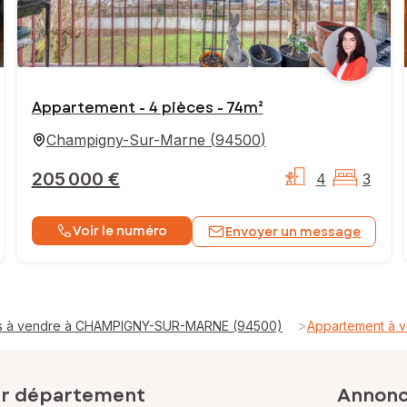
Appartement - 4 pièces - 74m²
Champigny-Sur-Marne
(
94500
)
205 000 €
4
3
Voir le numéro
Envoyer un message
>
s à vendre à CHAMPIGNY-SUR-MARNE (94500)
Appartement à
ar département
Annonce