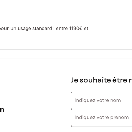
été de 4 lots (les charges courantes annuelles moyennes de coproprié
e de la construction et de l'habitation).
sé sont disponibles sur le site Géorisques : www.georisques.gouv.fr
pour un usage standard :
entre 1180€ et
. : 0616325318, E-mail : salim.jaidiamrhein@safti.fr - EI - Agent co
Je souhaite être 
Indiquez votre nom
in
Indiquez votre prénom
E-mail