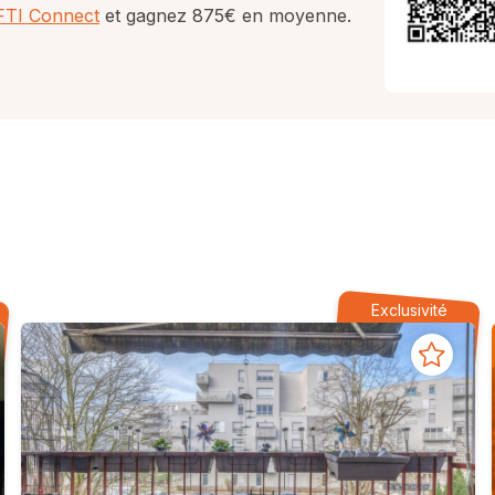
AFTI Connect
et gagnez 875€ en moyenne.
Exclusivité