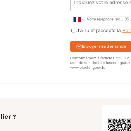
J’ai lu et j’accepte la
Pol
Envoyer ma demande
Conformément à l’article L.223-2 
user de son droit à s’inscrire gratu
www.bloctel.gouv.fr
.
lier ?