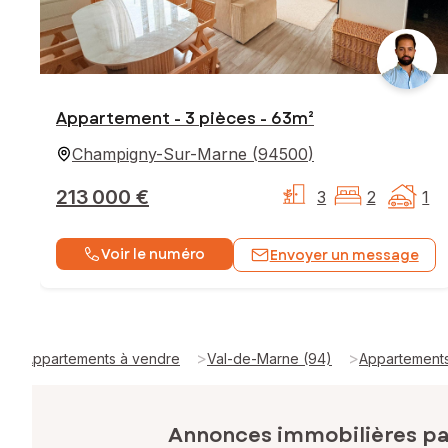
Appartement - 3 pièces - 63m²
Champigny-Sur-Marne
(
94500
)
213 000 €
3
2
1
Voir le numéro
Envoyer un message
>
>
Appartements à vendre
Val-de-Marne (94)
Appartement
Annonces immobilières p