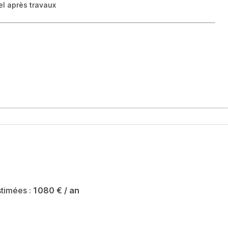
iel après travaux
 agréable avec une vue dégagée exceptionnelle sur Paris,
ageable en studio indépendant, idéale pour un projet locatif
timées :
1 080 €
/ an
litent vos déplacements au quotidien.