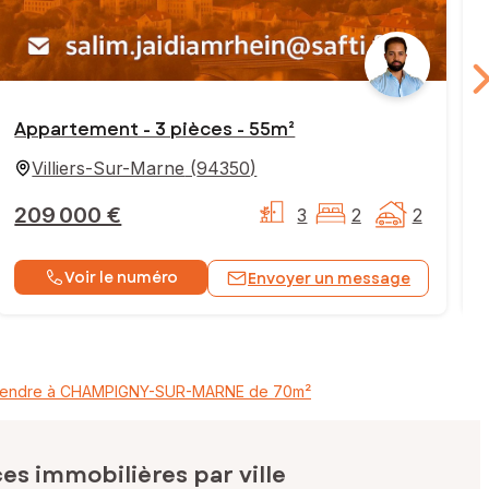
Appartement - 3 pièces - 55m²
Villiers-Sur-Marne
(
94350
)
209 000 €
3
2
2
Voir le numéro
Envoyer un message
 vendre à CHAMPIGNY-SUR-MARNE de 70m²
s immobilières par ville