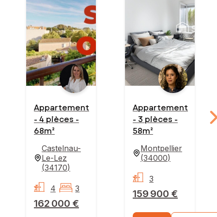
Appartement
Appartement
- 4 pièces -
- 3 pièces -
68m²
58m²
Castelnau-
Montpellier
Le-Lez
(
34000
)
(
34170
)
3
4
3
159 900 €
162 000 €