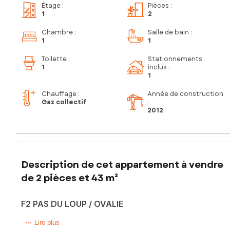
Étage
:
Pièces
:
1
2
Chambre
:
Salle de bain
:
1
1
Toilette
:
Stationnements
1
inclus
:
1
Chauffage :
Année de construction
Gaz collectif
:
2012
Description de cet appartement à vendre
de 2 pièces et 43 m²
F2 PAS DU LOUP / OVALIE
Situé dans la charmante ville de Montpellier (34070), cet
Lire plus