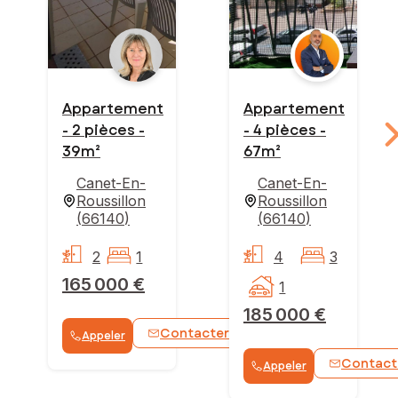
Appartement
Appartement
- 2 pièces -
- 4 pièces -
39m²
67m²
Canet-En-
Canet-En-
Roussillon
Roussillon
(
66140
)
(
66140
)
2
1
4
3
165 000 €
1
185 000 €
Contacter
Appeler
WhatsApp
Contact
Appeler