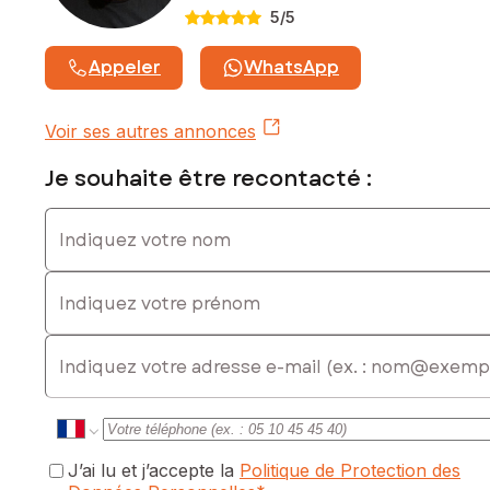
5
/5
Contactez votre conseiller SAFTI : Julien HERAULT, Tél. :
0766521842, E-mail : julien.herault@safti.fr - EI - Agent
Appeler
WhatsApp
commercial immatriculé au RSAC de Perpignan sous le
numéro 945062123
Voir ses autres annonces
Je souhaite être recontacté :
Indiquez votre nom
Indiquez votre prénom
E-mail
J’ai lu et j’accepte la
Politique de Protection des