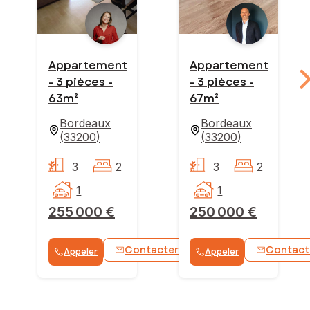
Appartement
Appartement
- 3 pièces -
- 3 pièces -
63m²
67m²
Bordeaux
Bordeaux
(
33200
)
(
33200
)
3
2
3
2
1
1
255 000 €
250 000 €
Contacter
Contact
Appeler
Appeler
WhatsApp