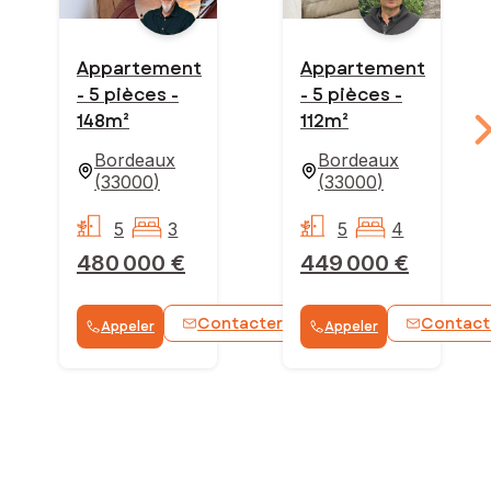
Appartement
Appartement
- 5 pièces -
- 5 pièces -
148m²
112m²
Bordeaux
Bordeaux
(
33000
)
(
33000
)
5
3
5
4
480 000 €
449 000 €
Contacter
Contact
Appeler
Appeler
WhatsApp