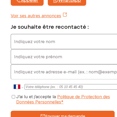
Appeler
WhatsApp
Les informations sur les risques auxquels ce bien est
exposé sont disponibles sur le site Géorisques :
www.georisques.gouv.fr
Voir ses autres annonces
Prix de vente : 494 000 €
Je souhaite être recontacté :
Honoraires charge vendeur
Indiquez votre nom
Contactez votre conseiller SAFTI : Maria MARTINS, Tél. :
0761196277, E-mail : m.martins@safti.fr - EI - Agent
commercial immatriculé au RSAC de Bordeaux sous le
Indiquez votre prénom
numéro 809 004 138
E-mail
J’ai lu et j’accepte la
Politique de Protection des
Données Personnelles
*
Envoyer ma demande