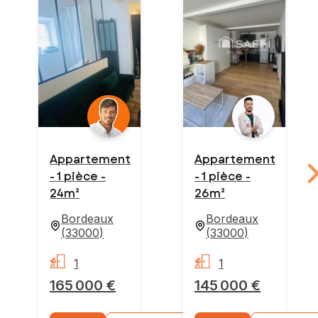
Appartement
Appartement
- 1 pièce -
- 1 pièce -
24m²
26m²
Bordeaux
Bordeaux
(
33000
)
(
33000
)
1
1
165 000 €
145 000 €