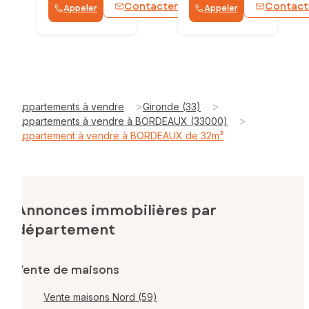
Contacter
Contact
Appeler
Appeler
WhatsApp
>
>
Appartements à vendre
Gironde (33)
>
Appartements à vendre à BORDEAUX (33000)
Appartement à vendre à BORDEAUX de 32m²
Annonces immobilières par
département
Vente de maisons
Vente maisons Nord (59)