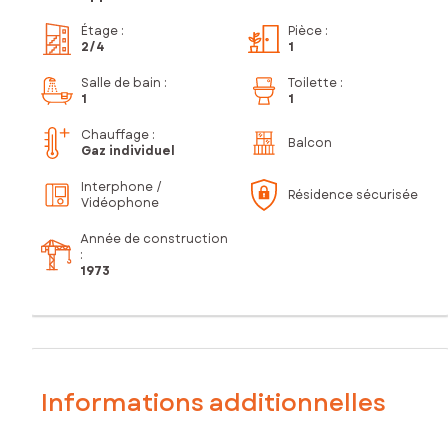
Étage
:
Pièce
:
2
/4
1
Salle de bain
:
Toilette
:
1
1
Chauffage :
Balcon
Gaz individuel
Interphone /
Résidence sécurisée
Vidéophone
Année de construction
:
1973
Informations additionnelles