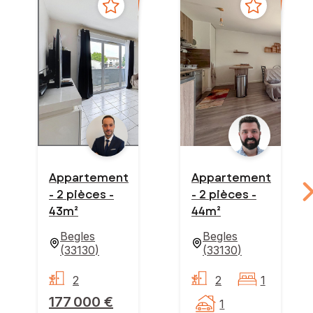
Appartement
Appartement
- 2 pièces -
- 2 pièces -
43m²
44m²
Begles
Begles
(
33130
)
(
33130
)
2
2
1
177 000 €
1