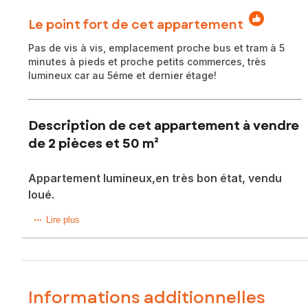
Le point fort de cet appartement
Pas de vis à vis, emplacement proche bus et tram à 5
minutes à pieds et proche petits commerces, très
lumineux car au 5éme et dernier étage!
Description de cet appartement à vendre
de 2 pièces et 50 m²
Appartement lumineux,en très bon état, vendu
loué.
Nouveau prix pour cet appartement à Bègles, dans une
Lire plus
résidence récente, vendu loué, il représente un attrait pour
les investisseurs.
SANS VIS À VIS, au 5ème et dernier étage, il bénéficie d'un
environnement urbain dynamique tout en offrant des
aménités pratiques telles que des écoles, un lycée, un
Informations additionnelles
collège et une crèche à proximité. Doté d'une exposition