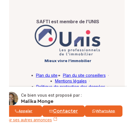
SAFTI est membre de l’UNIS
Mieux vivre l’immobilier
Plan du site
·
Plan du site conseillers
·
Mentions légales
·
Politique de protection des données
·
Barème d'honoraires
·
Paramétrer mes cookies
Ce bien vous est proposé par :
Malika Monge
© SAFTI 2026. Tous droits réservés.
Contacter
Appeler
WhatsApp
Voir ses autres annonces