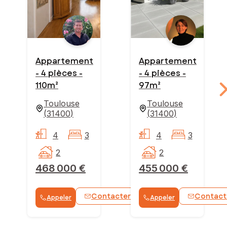
Appartement
Appartement
- 4 pièces -
- 4 pièces -
110m²
97m²
Toulouse
Toulouse
(
31400
)
(
31400
)
4
3
4
3
2
2
468 000 €
455 000 €
Contacter
Contact
Appeler
Appeler
WhatsApp