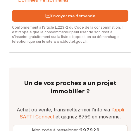
Données Personnelles
*
Envoyer ma demande
Conformément à l’article L.223-2 du Code de la consommation, il
est rappelé que le consommateur peut user de son droit à
s’inscrire gratuitement sur la liste d’opposition au démarchage
téléphonique sur le site
www.bloctel.gouv.fr
.
Un de vos proches a un projet
immobilier ?
Achat ou vente, transmettez-moi l’info via
l’appli
SAFTI Connect
et gagnez 875€ en moyenne.
Mon code à renseigner :
297929